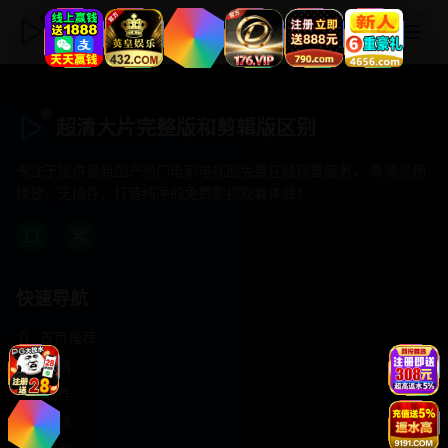
超清大片完整版和剪辑版区别
超清大片完整版和剪辑版区别
专注于提供最新国产热门电影电视剧免费在线观看服务， 高清流畅
播放，无插件，打造纯净的免费影视观看体验！
快速导航
首页推荐
精选剧情
热门动作
浪漫爱情